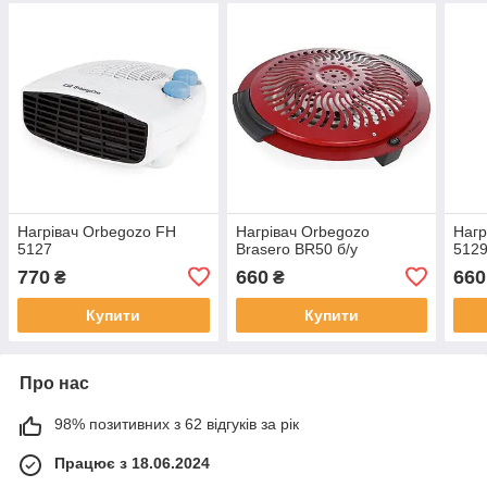
Нагрівач Orbegozo FH
Нагрівач Orbegozo
Нагр
5127
Brasero BR50 б/у
512
770
660
660
₴
₴
Купити
Купити
Про нас
98% позитивних з 62 відгуків за рік
Працює з 18.06.2024