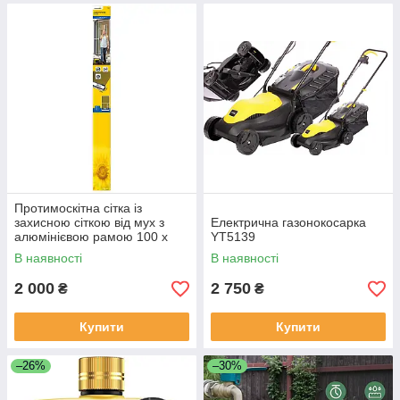
Протимоскітна сітка із
захисною сіткою від мух з
Електрична газонокосарка
алюмінієвою рамою 100 x
YT5139
210 см Schellenberg 70050
В наявності
В наявності
2 000
2 750
₴
₴
Купити
Купити
–26%
–30%