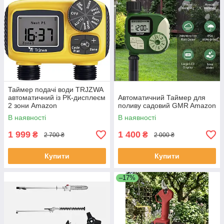
Таймер подачі води TRJZWA
автоматичний із РК-дисплеєм
Автоматичний Таймер для
2 зони Amazon
поливу садовий GMR Amazon
В наявності
В наявності
1 999
1 400
₴
₴
2 700 ₴
2 000 ₴
Купити
Купити
–17%