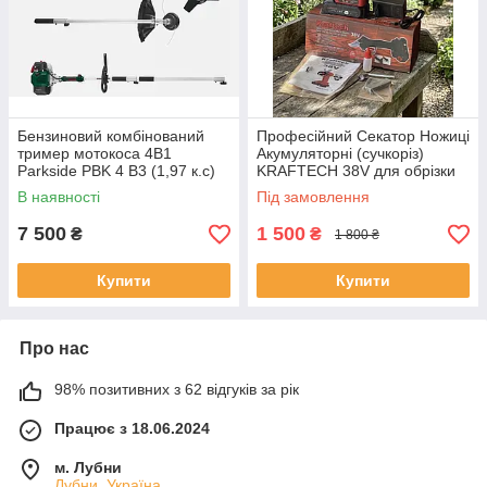
Бензиновий комбінований
Професійний Секатор Ножиці
тример мотокоса 4В1
Акумуляторні (сучкоріз)
Parkside PBK 4 B3 (1,97 к.с)
KRAFTECH 38V для обрізки
гілок дерев, кущів
В наявності
Під замовлення
7 500
1 500
₴
₴
1 800 ₴
Купити
Купити
Про нас
98% позитивних з 62 відгуків за рік
Працює з 18.06.2024
м. Лубни
Лубни, Україна