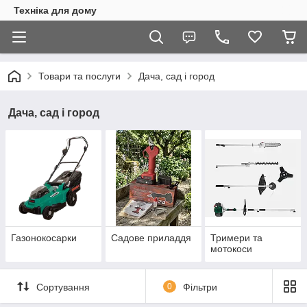
Техніка для дому
Товари та послуги
Дача, сад і город
Дача, сад і город
Газонокосарки
Садове приладдя
Тримери та
мотокоси
Сортування
0
Фільтри