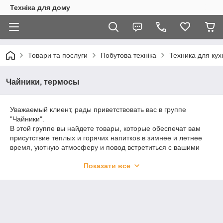
Техніка для дому
Товари та послуги
Побутова техніка
Техника для кух
Чайники, термосы
Уважаемый клиент, рады приветствовать вас в группе
"Чайники".
В этой группе вы найдете товары, которые обеспечат вам
присутствие теплых и горячих напитков в зимнее и летнее
время, уютную атмосферу и повод встретиться с вашими
друзьями и близкими.
Показати все
При подборке товаров мы опирались на запросы наших
клиентов, потребности динамики современности, а так же на
предложения ведущих мировых и европейских
производителей.
Будем рады помочь вам найти нужный товар по
оптимальным и приятным ценам.