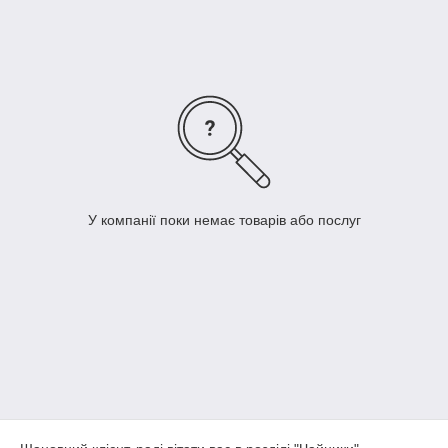
Покупка товара осуществляется путем полной или частичной
предоплаты.
Приємного дослідження нашого каталогу і вдалих покупок.
У компанії поки немає товарів або послуг