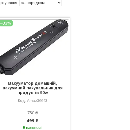
–33%
Вакууматор домашній,
вакуумний пакувальник для
продуктів 90w
Amaz36643
750 ₴
499 ₴
В наявності