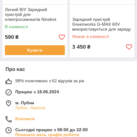
Легкий B/У Зарядний
пристрій для
електросамокатів Ninebot
Зарядний пристрій
Segway Xiaomi Okay ES1 ES2
Greenworks G-MAX 60V
В наявності
ES3 ES4
використовується для заряду
акумуляторних батарей серії
590
Немає в наявності
₴
Greenworks 60V ємністю 2
А∙год, 4 А
3 450
₴
Купити
Про нас
98% позитивних з 62 відгуків за рік
Працює з 18.06.2024
м. Лубни
Лубни, Україна
Контакти
Сьогодні працює з 08:00 до 22:00
Показати весь графік роботи