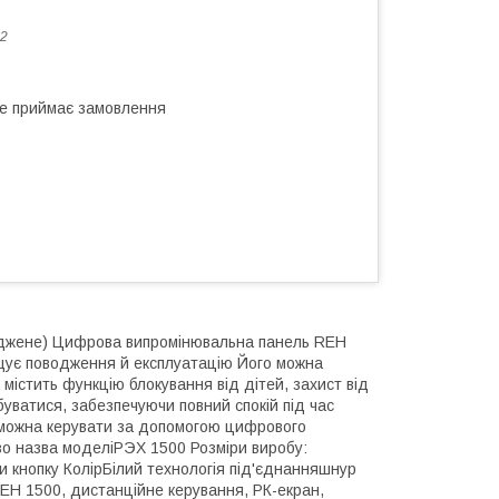
2
не приймає замовлення
шкоджене) Цифрова випромінювальна панель REH
ощує поводження й експлуатацію Його можна
істить функцію блокування від дітей, захист від
буватися, забезпечуючи повний спокій під час
м можна керувати за допомогою цифрового
озо назва моделіРЭХ 1500 Розміри виробу:
и кнопку КолірБілий технологія під'єднанняшнур
H 1500, дистанційне керування, РК-екран,