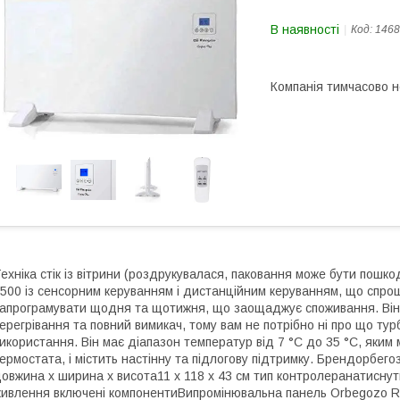
В наявності
Код:
1468
Компанія тимчасово 
ехніка стік із вітрини (роздрукувалася, паковання може бути по
500 із сенсорним керуванням і дистанційним керуванням, що спр
апрограмувати щодня та щотижня, що заощаджує споживання. Він м
ерегрівання та повний вимикач, тому вам не потрібно ні про що тур
икористання. Він має діапазон температур від 7 °C до 35 °C, яки
ермостата, і містить настінну та підлогову підтримку. Брендорбег
овжина х ширина х висота11 х 118 х 43 см тип контролеранатиснут
ивлення включені компонентиВипромінювальна панель Orbegozo RE