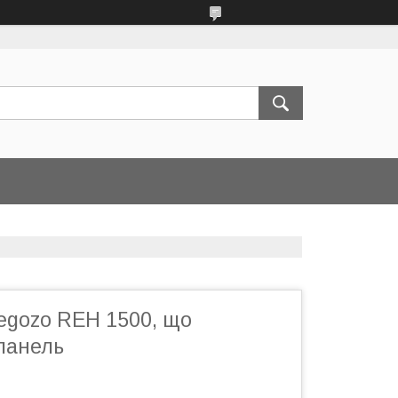
egozo REH 1500, що
панель