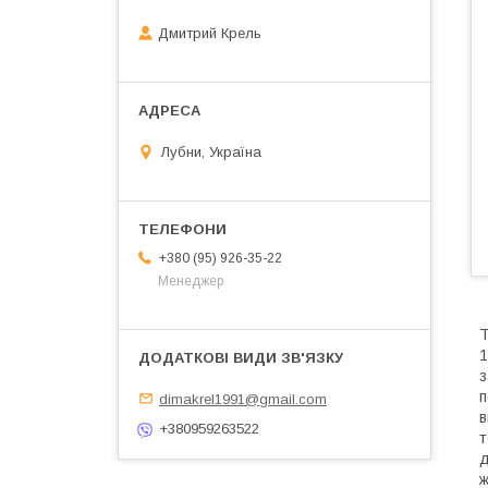
Дмитрий Крель
Лубни, Україна
+380 (95) 926-35-22
Менеджер
Т
1
з
п
dimakrel1991@gmail.com
в
+380959263522
т
д
ж